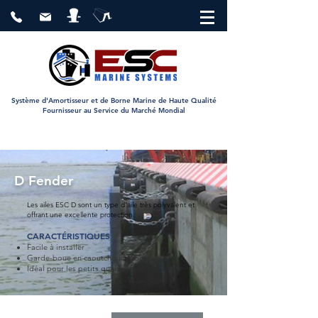
Système d'Amortisseur et de Borne Marine de Haute Qualité
Fournisseur au Service du Marché Mondial
D Fender
Les ailes ESC D sont un type d'aile très polyvalent et
offrant une excellente protection.
CARACTÉRISTIQUES
Facile à installer
Garde-boue en caoutchouc robuste
Idéal pour les petits quais et quais